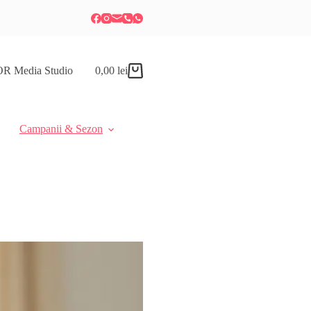
R Media Studio
0,00
lei
Coș
de
cumpărături
Campanii & Sezon