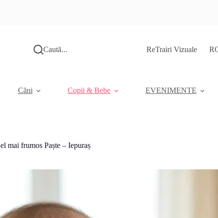
Caută...
ReTrairi Vizuale
RO
Căni
Copii & Bebe
EVENIMENTE
el mai frumos Paște – Iepuraș