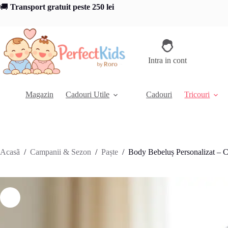
Sari
🚚
Transport gratuit peste 250 lei
la
conținut
Intra in cont
Magazin
Cadouri Utile
Cadouri
Tricouri
Acasã
/
Campanii & Sezon
/
Paște
/
Body Bebeluș Personalizat – C