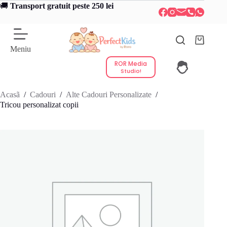
Sari
🚚
Transport gratuit peste 250 lei
la
conținut
Coș
Meniu
de
cumpărătu
ROR Media
Studio!
Acasã
/
Cadouri
/
Alte Cadouri Personalizate
/
Tricou personalizat copii