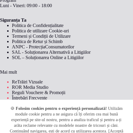
Program
Luni - Vineri: 09:00 - 18:00
Siguranța Ta
Politica de Confidențialitate
Politica de utilizare Cookie-uri
Termeni și Condiții de Utilizare
Politica de Retur și Schimb
ANPC - ProtecțiaConsumatorilor
SAL - Soluționarea Alternativă a Litigiilor
SOL – Soluționarea Online a Litigiilor
Mai mult
ReTrăiri Vizuale
ROR Media Studio
Reguli Vouchere & Promoții
Întrebări Frecvente
Livrare și Plată
Metode de plată
🍪
Folosim cookies pentru o experiență personalizată!
Utilizăm
module cookie pentru a ne asigura că îți oferim cea mai bună
experiență pe site-ul nostru, pentru a analiza traficul și pentru a-ți
arăta reclame relevante cu modelele noastre de tricouri și căni.
© 2026
Perfect Kids by Roro
. Toate drepturile rezervate.
Continuând navigarea, ești de acord cu utilizarea acestora. [Acceptă