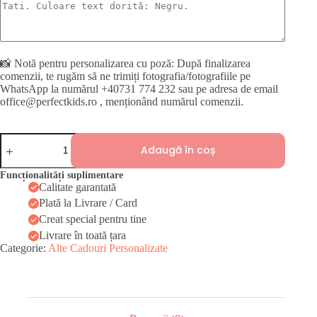
📸 Notă pentru personalizarea cu poză: După finalizarea
comenzii, te rugăm să ne trimiți fotografia/fotografiile pe
WhatsApp la numărul +40731 774 232 sau pe adresa de email
office@perfectkids.ro , menționând numărul comenzii.
Cantitate
Adaugă în coș
Tricou
personalizat
copii
Funcționalități suplimentare
Calitate garantată
Plată la Livrare / Card
Creat special pentru tine
Livrare în toată țara
Categorie:
Alte Cadouri Personalizate