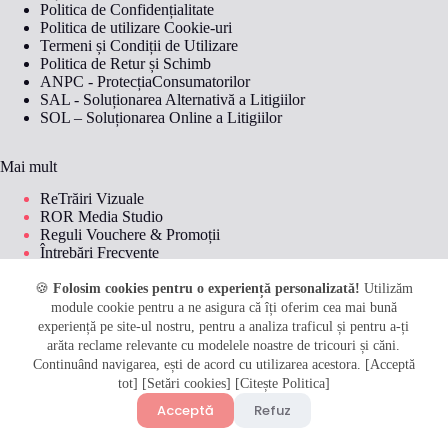
Politica de Confidențialitate
Politica de utilizare Cookie-uri
Termeni și Condiții de Utilizare
Politica de Retur și Schimb
ANPC - ProtecțiaConsumatorilor
SAL - Soluționarea Alternativă a Litigiilor
SOL – Soluționarea Online a Litigiilor
Mai mult
ReTrăiri Vizuale
ROR Media Studio
Reguli Vouchere & Promoții
Întrebări Frecvente
Livrare și Plată
Metode de plată
🍪
Folosim cookies pentru o experiență personalizată!
Utilizăm
module cookie pentru a ne asigura că îți oferim cea mai bună
experiență pe site-ul nostru, pentru a analiza traficul și pentru a-ți
arăta reclame relevante cu modelele noastre de tricouri și căni.
© 2026
Perfect Kids by Roro
. Toate drepturile rezervate.
Continuând navigarea, ești de acord cu utilizarea acestora. [Acceptă
Creat cu drag pentru amintiri unice.
tot] [Setări cookies] [Citește Politica]
MIHAI ROXANA-BIANCA PFA | CUI: 54116978 | Reg.
Acceptă
Refuz
🎁 Peste 400 de idei de cadouri pline de emoție. Surpriză, bucurie și
Com.: F2026010792009 Strada Linia Mare, nr. 103, Sat
amintiri de neuitat într-un singur loc! ❤️
Pădureni, Comuna Buturugeni, Județul Giurgiu