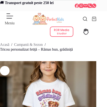
Sari
🚚
Transport gratuit peste 250 lei
la
conținut
Coș
Meniu
de
cumpărătu
ROR Media
Studio!
Acasã
/
Campanii & Sezon
/
Tricou personalizat fetiță – Rămas bun, grădiniță