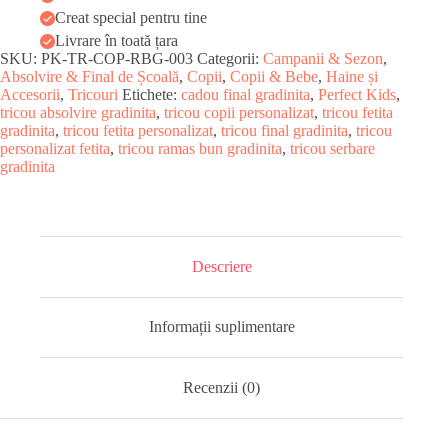
bun,
Creat special pentru tine
grădiniță
Livrare în toată țara
SKU:
PK-TR-COP-RBG-003
Categorii:
Campanii & Sezon
,
Absolvire & Final de Școală
,
Copii
,
Copii & Bebe
,
Haine și
Accesorii
,
Tricouri
Etichete:
cadou final gradinita
,
Perfect Kids
,
tricou absolvire gradinita
,
tricou copii personalizat
,
tricou fetita
gradinita
,
tricou fetita personalizat
,
tricou final gradinita
,
tricou
personalizat fetita
,
tricou ramas bun gradinita
,
tricou serbare
gradinita
Descriere
Informații suplimentare
Recenzii (0)