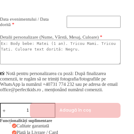
Data evenimentului / Data
*
dorită
*
Detalii personalizare (Nume, Vârstă, Mesaj, Culoare)
📸 Notă pentru personalizarea cu poză: După finalizarea
comenzii, te rugăm să ne trimiți fotografia/fotografiile pe
WhatsApp la numărul +40731 774 232 sau pe adresa de email
office@perfectkids.ro , menționând numărul comenzii.
Cantitate
Adaugă în coș
Tricou
personalizat
fetiță
Funcționalități suplimentare
–
Calitate garantată
Rămas
Plată la Livrare / Card