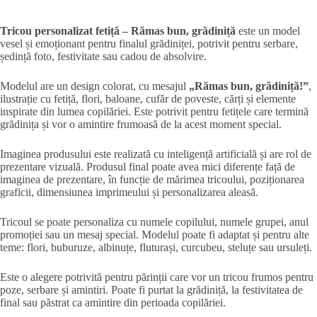
Tricou personalizat fetiță – Rămas bun, grădiniță
este un model
vesel și emoționant pentru finalul grădiniței, potrivit pentru serbare,
ședință foto, festivitate sau cadou de absolvire.
Modelul are un design colorat, cu mesajul
„Rămas bun, grădiniță!”
,
ilustrație cu fetiță, flori, baloane, cufăr de poveste, cărți și elemente
inspirate din lumea copilăriei. Este potrivit pentru fetițele care termină
grădinița și vor o amintire frumoasă de la acest moment special.
Imaginea produsului este realizată cu inteligență artificială și are rol de
prezentare vizuală. Produsul final poate avea mici diferențe față de
imaginea de prezentare, în funcție de mărimea tricoului, poziționarea
graficii, dimensiunea imprimeului și personalizarea aleasă.
Tricoul se poate personaliza cu numele copilului, numele grupei, anul
promoției sau un mesaj special. Modelul poate fi adaptat și pentru alte
teme: flori, buburuze, albinuțe, fluturași, curcubeu, steluțe sau ursuleți.
Este o alegere potrivită pentru părinții care vor un tricou frumos pentru
poze, serbare și amintiri. Poate fi purtat la grădiniță, la festivitatea de
final sau păstrat ca amintire din perioada copilăriei.