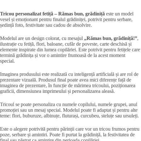
Tricou personalizat fetiță – Rămas bun, grădiniță
este un model
vesel și emoționant pentru finalul grădiniței, potrivit pentru serbare,
ședință foto, festivitate sau cadou de absolvire.
Modelul are un design colorat, cu mesajul
„Rămas bun, grădiniță!”
,
ilustrație cu fetiță, flori, baloane, cufăr de poveste, carte deschisă și
elemente inspirate din lumea copilăriei. Este potrivit pentru fetițele care
termină grădinița și vor o amintire frumoasă de la acest moment
special.
Imaginea produsului este realizată cu inteligență artificială și are rol de
prezentare vizuală. Produsul final poate avea mici diferențe față de
imaginea de prezentare, în funcție de mărimea tricoului, poziționarea
graficii, dimensiunea imprimeului și personalizarea aleasă.
Tricoul se poate personaliza cu numele copilului, numele grupei, anul
promoției sau un mesaj special. Modelul poate fi adaptat și pentru alte
teme: flori, buburuze, albinuțe, fluturași, curcubeu, steluțe sau ursuleți.
Este o alegere potrivită pentru părinții care vor un tricou frumos pentru
poze, serbare și amintiri. Poate fi purtat la grădiniță, la festivitatea de
final sau păstrat ca amintire din perioada copilăriei.