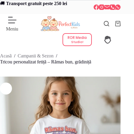
Sari
🚚
Transport gratuit peste 250 lei
la
conținut
Coș
Meniu
de
cumpărătu
ROR Media
Studio!
Acasã
/
Campanii & Sezon
/
Tricou personalizat fetiță – Rămas bun, grădiniță