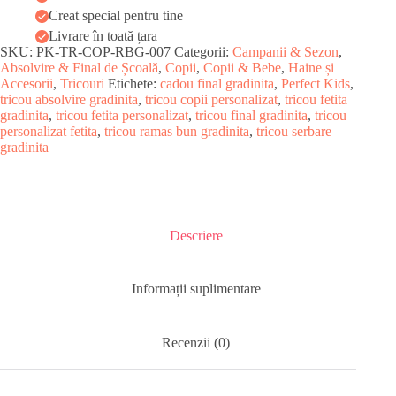
bun,
Creat special pentru tine
grădiniță
Livrare în toată țara
SKU:
PK-TR-COP-RBG-007
Categorii:
Campanii & Sezon
,
Absolvire & Final de Școală
,
Copii
,
Copii & Bebe
,
Haine și
Accesorii
,
Tricouri
Etichete:
cadou final gradinita
,
Perfect Kids
,
tricou absolvire gradinita
,
tricou copii personalizat
,
tricou fetita
gradinita
,
tricou fetita personalizat
,
tricou final gradinita
,
tricou
personalizat fetita
,
tricou ramas bun gradinita
,
tricou serbare
gradinita
Descriere
Informații suplimentare
Recenzii (0)