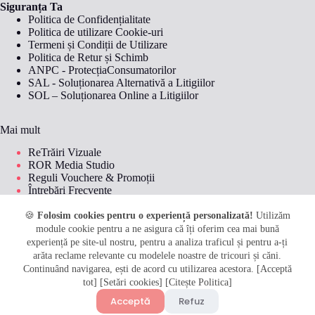
Siguranța Ta
Politica de Confidențialitate
Politica de utilizare Cookie-uri
Termeni și Condiții de Utilizare
Politica de Retur și Schimb
ANPC - ProtecțiaConsumatorilor
SAL - Soluționarea Alternativă a Litigiilor
SOL – Soluționarea Online a Litigiilor
Mai mult
ReTrăiri Vizuale
ROR Media Studio
Reguli Vouchere & Promoții
Întrebări Frecvente
Livrare și Plată
Metode de plată
🍪
Folosim cookies pentru o experiență personalizată!
Utilizăm
module cookie pentru a ne asigura că îți oferim cea mai bună
experiență pe site-ul nostru, pentru a analiza traficul și pentru a-ți
arăta reclame relevante cu modelele noastre de tricouri și căni.
© 2026
Perfect Kids by Roro
. Toate drepturile rezervate.
Continuând navigarea, ești de acord cu utilizarea acestora. [Acceptă
Creat cu drag pentru amintiri unice.
tot] [Setări cookies] [Citește Politica]
MIHAI ROXANA-BIANCA PFA | CUI: 54116978 | Reg.
Acceptă
Refuz
🎁 Peste 400 de idei de cadouri pline de emoție. Surpriză, bucurie și
Com.: F2026010792009 Strada Linia Mare, nr. 103, Sat