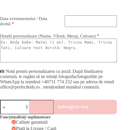
Data evenimentului / Data
*
dorită
*
Detalii personalizare (Nume, Vârstă, Mesaj, Culoare)
📸 Notă pentru personalizarea cu poză: După finalizarea
comenzii, te rugăm să ne trimiți fotografia/fotografiile pe
WhatsApp la numărul +40731 774 232 sau pe adresa de email
office@perfectkids.ro , menționând numărul comenzii.
Cantitate
Adaugă în coș
Tricou
personalizat
fetiță
Funcționalități suplimentare
–
Calitate garantată
Rămas
Plată la Livrare / Card