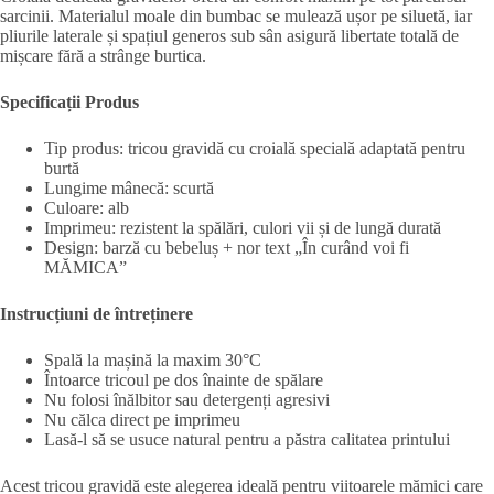
sarcinii. Materialul moale din bumbac se mulează ușor pe siluetă, iar
pliurile laterale și spațiul generos sub sân asigură libertate totală de
mișcare fără a strânge burtica.
Specificații Produs
Tip produs: tricou gravidă cu croială specială adaptată pentru
burtă
Lungime mânecă: scurtă
Culoare: alb
Imprimeu: rezistent la spălări, culori vii și de lungă durată
Design: barză cu bebeluș + nor text „În curând voi fi
MĂMICA”
Instrucțiuni de întreținere
Spală la mașină la maxim 30°C
Întoarce tricoul pe dos înainte de spălare
Nu folosi înălbitor sau detergenți agresivi
Nu călca direct pe imprimeu
Lasă-l să se usuce natural pentru a păstra calitatea printului
Acest tricou gravidă este alegerea ideală pentru viitoarele mămici care