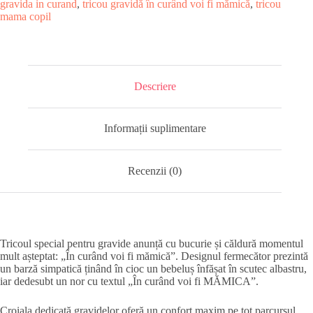
gravida in curand
,
tricou gravidă în curând voi fi mămică
,
tricou
mama copil
Descriere
Informații suplimentare
Recenzii (0)
Tricoul special pentru gravide anunță cu bucurie și căldură momentul
mult așteptat: „În curând voi fi mămică”. Designul fermecător prezintă
un barză simpatică ținând în cioc un bebeluș înfășat în scutec albastru,
iar dedesubt un nor cu textul „În curând voi fi MĂMICA”.
Croiala dedicată gravidelor oferă un confort maxim pe tot parcursul