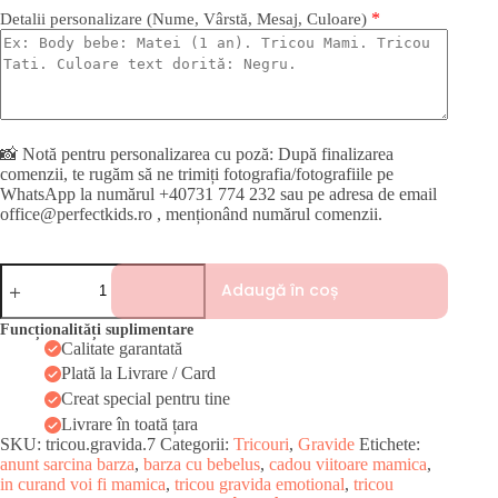
*
Detalii personalizare (Nume, Vârstă, Mesaj, Culoare)
📸 Notă pentru personalizarea cu poză: După finalizarea
comenzii, te rugăm să ne trimiți fotografia/fotografiile pe
WhatsApp la numărul +40731 774 232 sau pe adresa de email
office@perfectkids.ro , menționând numărul comenzii.
Cantitate
Adaugă în coș
Tricou
Gravidă
În
Funcționalități suplimentare
Curând
Calitate garantată
Voi
Plată la Livrare / Card
Fi
Creat special pentru tine
Mămică
Livrare în toată țara
SKU:
tricou.gravida.7
Categorii:
Tricouri
,
Gravide
Etichete:
anunt sarcina barza
,
barza cu bebelus
,
cadou viitoare mamica
,
in curand voi fi mamica
,
tricou gravida emotional
,
tricou