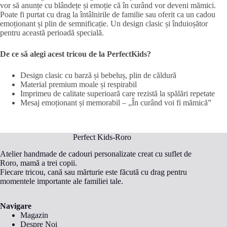
vor să anunțe cu blândețe și emoție că în curând vor deveni mămici.
Poate fi purtat cu drag la întâlnirile de familie sau oferit ca un cadou
emoționant și plin de semnificație. Un design clasic și înduioșător
pentru această perioadă specială.
De ce să alegi acest tricou de la PerfectKids?
Design clasic cu barză și bebeluș, plin de căldură
Material premium moale și respirabil
Imprimeu de calitate superioară care rezistă la spălări repetate
Mesaj emoționant și memorabil – „În curând voi fi mămică”
Perfect Kids-Roro
Atelier handmade de cadouri personalizate creat cu suflet de
Roro, mamă a trei copii.
Fiecare tricou, cană sau mărturie este făcută cu drag pentru
momentele importante ale familiei tale.
Navigare
Magazin
Despre Noi