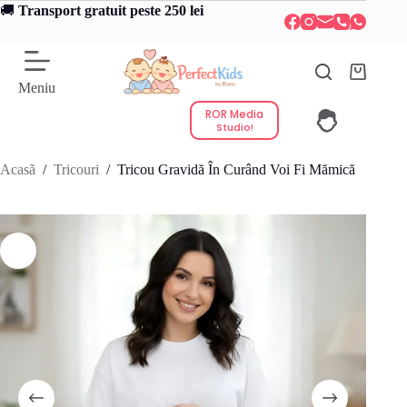
Sari
🚚
Transport gratuit peste 250 lei
la
conținut
Coș
Meniu
de
cumpărătu
ROR Media
Studio!
Acasã
/
Tricouri
/
Tricou Gravidă În Curând Voi Fi Mămică