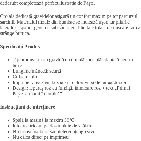
dedesubt completează perfect ilustrația de Paște.
Croiala dedicată gravidelor asigură un confort maxim pe tot parcursul
sarcinii. Materialul moale din bumbac se mulează ușor, iar pliurile
laterale și spațiul generos sub sân oferă libertate totală de mișcare fără a
strânge burtica.
Specificații Produs
Tip produs: tricou gravidă cu croială specială adaptată pentru
burtă
Lungime mânecă: scurtă
Culoare: alb
Imprimeu: rezistent la spălări, culori vii și de lungă durată
Design: iepuraș roz cu fundiță, inimioare roz + text „Primul
Paște la mami în burtică”
Instrucțiuni de întreținere
Spală la mașină la maxim 30°C
Întoarce tricoul pe dos înainte de spălare
Nu folosi înălbitor sau detergenți agresivi
Nu călca direct pe imprimeu