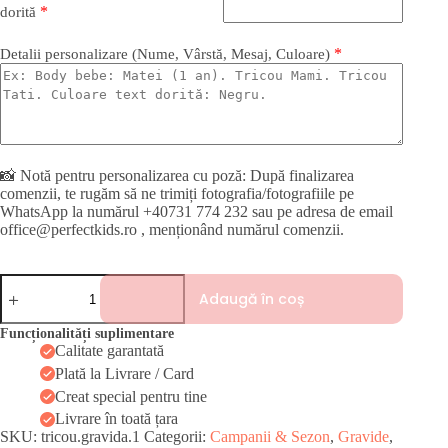
*
dorită
*
Detalii personalizare (Nume, Vârstă, Mesaj, Culoare)
📸 Notă pentru personalizarea cu poză: După finalizarea
comenzii, te rugăm să ne trimiți fotografia/fotografiile pe
WhatsApp la numărul +40731 774 232 sau pe adresa de email
office@perfectkids.ro , menționând numărul comenzii.
Cantitate
Adaugă în coș
Tricou
Gravidă
Paște
Funcționalități suplimentare
–
Calitate garantată
La
Plată la Livrare / Card
Mami
Creat special pentru tine
în
Burtică
Livrare în toată țara
SKU:
tricou.gravida.1
Categorii:
Campanii & Sezon
,
Gravide
,