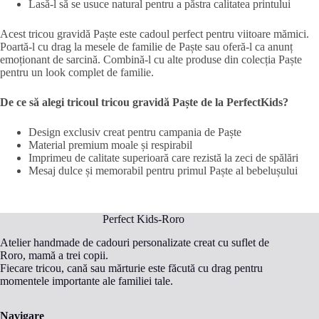
Lasă-l să se usuce natural pentru a păstra calitatea printului
Acest tricou gravidă Paște este cadoul perfect pentru viitoare mămici.
Poartă-l cu drag la mesele de familie de Paște sau oferă-l ca anunț
emoționant de sarcină. Combină-l cu alte produse din colecția Paște
pentru un look complet de familie.
De ce să alegi tricoul tricou gravidă Paște de la PerfectKids?
Design exclusiv creat pentru campania de Paște
Material premium moale și respirabil
Imprimeu de calitate superioară care rezistă la zeci de spălări
Mesaj dulce și memorabil pentru primul Paște al bebelușului
Perfect Kids-Roro
Atelier handmade de cadouri personalizate creat cu suflet de
Roro, mamă a trei copii.
Fiecare tricou, cană sau mărturie este făcută cu drag pentru
momentele importante ale familiei tale.
Navigare