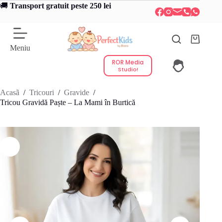
Sari
🚚
Transport gratuit peste 250 lei
la
conținut
Coș
Meniu
de
cumpărătu
ROR Media
Studio!
Acasã
/
Tricouri
/
Gravide
/
Tricou Gravidă Paște – La Mami în Burtică