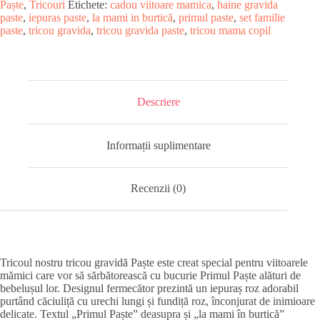
Paște
,
Tricouri
Etichete:
cadou viitoare mamica
,
haine gravida
paste
,
iepuras paste
,
la mami in burtică
,
primul paste
,
set familie
paste
,
tricou gravida
,
tricou gravida paste
,
tricou mama copil
Descriere
Informații suplimentare
Recenzii (0)
Tricoul nostru tricou gravidă Paște este creat special pentru viitoarele
mămici care vor să sărbătorească cu bucurie Primul Paște alături de
bebelușul lor. Designul fermecător prezintă un iepuraș roz adorabil
purtând căciuliță cu urechi lungi și fundiță roz, înconjurat de inimioare
delicate. Textul „Primul Paște” deasupra și „la mami în burtică”