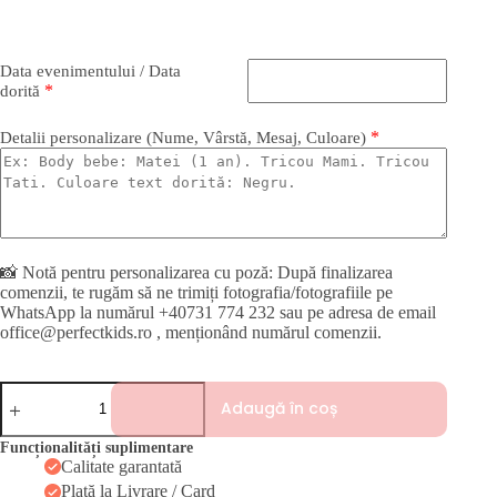
Data evenimentului / Data
*
dorită
*
Detalii personalizare (Nume, Vârstă, Mesaj, Culoare)
📸 Notă pentru personalizarea cu poză: După finalizarea
comenzii, te rugăm să ne trimiți fotografia/fotografiile pe
WhatsApp la numărul +40731 774 232 sau pe adresa de email
office@perfectkids.ro , menționând numărul comenzii.
Cantitate
Adaugă în coș
TRICOU
PERSONALIZAT
WHITE
Funcționalități suplimentare
CHRISTMAS
Calitate garantată
Plată la Livrare / Card