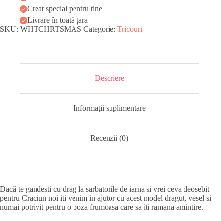
Creat special pentru tine
Livrare în toată țara
SKU:
WHTCHRTSMAS
Categorie:
Tricouri
Descriere
Informații suplimentare
Recenzii (0)
Dacă te gandesti cu drag la sarbatorile de iarna si vrei ceva deosebit
pentru Craciun noi iti venim in ajutor cu acest model dragut, vesel si
numai potrivit pentru o poza frumoasa care sa iti ramana amintire.